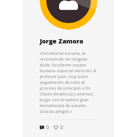
Jorge Zamora
«Fenomenal escuela, la
recomiendo sin ninguna
duda. Excelente equipo
humano especial mención al
profesor Juan, muy buen
seguimiento de todo el
proceso de principio a fin.
Clases dinámicas y amenas,
luego con el taxitest gran
herramienta de estudio.
Gracias amigos.»
0
0