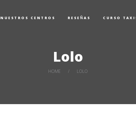
NICIO
NUESTROS CENTROS
RESEÑAS
CURSO TAXI
UESTROS CENTROS
ESEÑAS
Lolo
URSO TAXISTA
HOME
LOLO
AXITEST
ONTACTAR