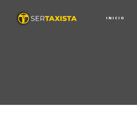
I
INICIO
N
R
C
T
C