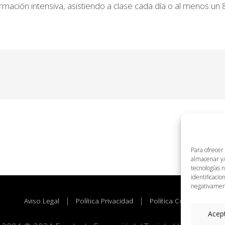
ación intensiva, asistiendo a clase cada día o al menos un 
Para ofrecer
almacenar y/
tecnologías 
identificacio
negativamente
|
|
Aviso Legal
Política Privacidad
Política Cookies
Acep