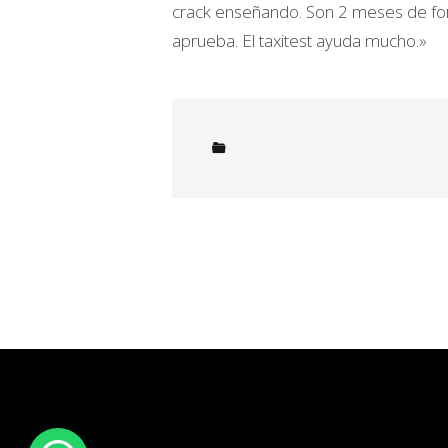
crack enseñando. Son 2 meses de form
aprueba. El taxitest ayuda mucho.»