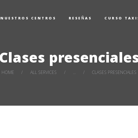
NICIO
NUESTROS CENTROS
RESEÑAS
CURSO TAXI
UESTROS CENTROS
ESEÑAS
Clases presenciale
URSO TAXISTA
HOME
ALL SERVICES
...
CLASES PRESENCIALES
AXITEST
ONTACTAR