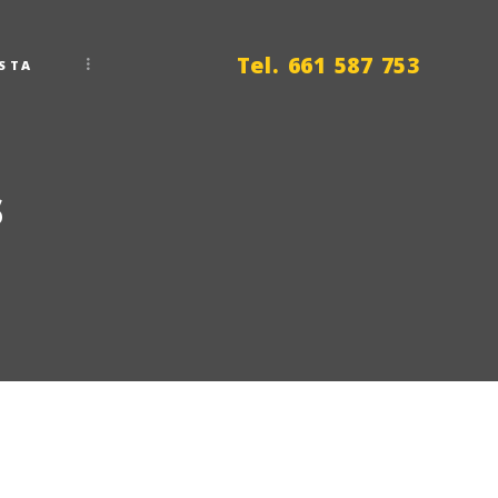
Tel. 661 587 753
STA
s