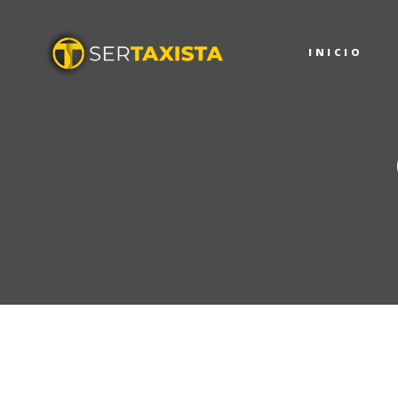
I
INICIO
N
R
C
T
C