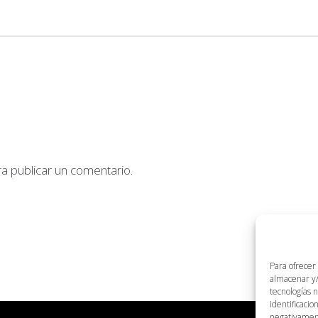
a publicar un comentario.
Para ofrecer
almacenar y/
tecnologías 
identificacio
negativamente