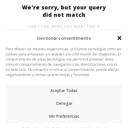
We're sorry, but your query
did not match
CAN'T FIND WHAT YOU NEED? TAKE A
MOMENT AND DO A SEARCH BELOW OR
Gestionar consentimiento
START FROM
OUR HOMEPAGE
.
Para ofrecer las mejores experiencias, utilizamos tecnologías como las
cookies para almacenar y/o acceder a la información del dispositivo. El
consentimiento de estas tecnologías nos permitirá procesar datos
como el comportamiento de navegación o las identificaciones únicas
en este sitio. No consentir o retirar el consentimiento, puede afectar
negativamente a ciertas características y funciones.
Aceptar Todas
Denegar
|
|
Aviso Legal
Política Privacidad
Política Cookies
Ver Preferencias
2004 © 2024 Escola de Formació del Taxi de Hospitalet, SL